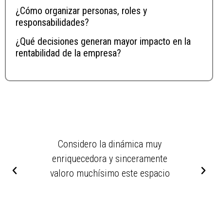
¿Cómo organizar personas, roles y
responsabilidades?
¿Qué decisiones generan mayor impacto en la
rentabilidad de la empresa?
Considero la dinámica muy
C
mos
enriquecedora y sinceramente
c
uchos
valoro muchísimo este espacio
co
o que